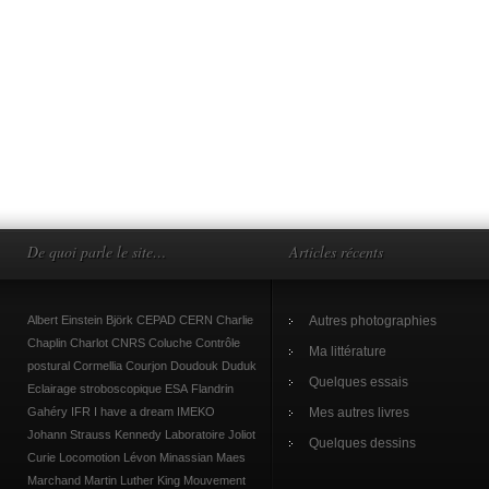
De quoi parle le site…
Articles récents
Albert Einstein
Björk
CEPAD
CERN
Charlie
Autres photographies
Chaplin
Charlot
CNRS
Coluche
Contrôle
Ma littérature
postural
Cormellia
Courjon
Doudouk
Duduk
Quelques essais
Eclairage stroboscopique
ESA
Flandrin
Gahéry
IFR
I have a dream
IMEKO
Mes autres livres
Johann Strauss
Kennedy
Laboratoire Joliot
Quelques dessins
Curie
Locomotion
Lévon Minassian
Maes
Marchand
Martin Luther King
Mouvement