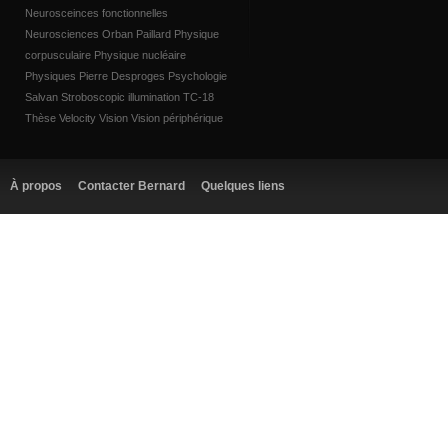
Neurosceinces fonctionnelles
Neurosciences
Orban
Paillard
Physique
corpusculaire
Physique nucléaire
Physiques
Pierre Desproges
Psychologie
Salvan
Stroboscopic illumination
TC-18
Thèse
Velocity
Vision
Vision périphérique
À propos
Contacter Bernard
Quelques liens